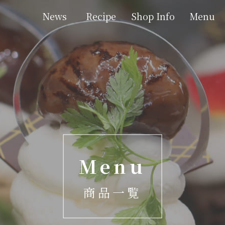
News
Recipe
Shop Info
Menu
す。
Menu
商品一覧