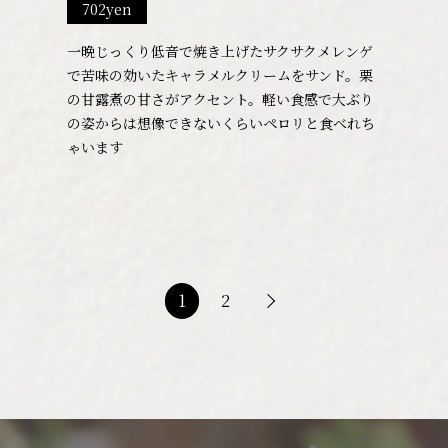
702yen
一晩じっくり低音で焼き上げたサクサクメレンゲ
で苦味の効いたキャラメルクリームをサンド。栗
の甘露煮の甘さがアクセント。軽い食感で大ぶり
の姿からは想像できないくらいペロリと食べれち
ゃいます
1
2
1