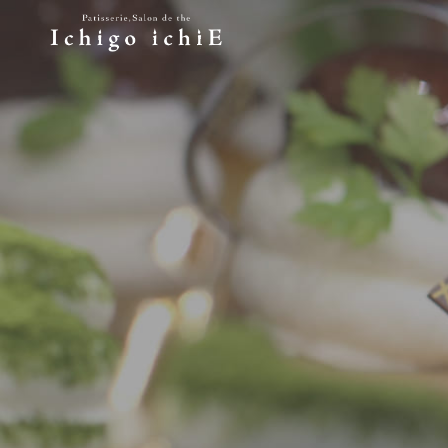
S
k
i
IchigoichiE
滋賀県長浜市にあるイチゴイチエの公式ホームページで
p
t
o
c
o
n
t
e
n
t