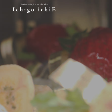
S
k
i
IchigoichiE
滋賀県長浜市にあるイチゴイチエの公式ホームページで
p
t
o
c
o
n
t
e
n
t