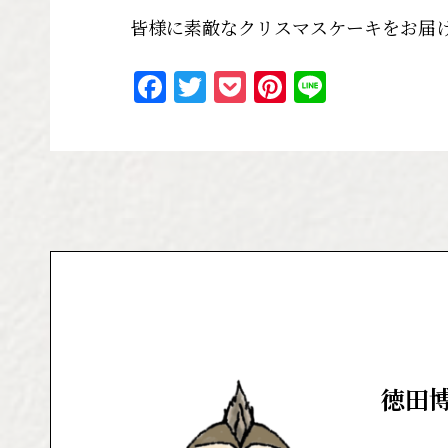
皆様に素敵なクリスマスケーキをお届
F
T
P
Pi
Li
a
w
o
n
n
c
it
c
te
e
e
te
k
re
b
r
et
st
o
o
k
徳田博